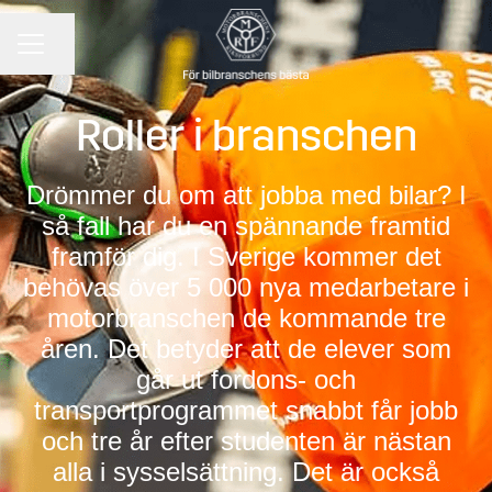
KARRIÄRMENY
Dela sidan
Roller i branschen
Drömmer du om att jobba med bilar? I
så fall har du en spännande framtid
framför dig. I Sverige kommer det
behövas över 5 000 nya medarbetare i
motorbranschen de kommande tre
åren. Det betyder att de elever som
går ut fordons- och
transportprogrammet snabbt får jobb
och tre år efter studenten är nästan
alla i sysselsättning. Det är också