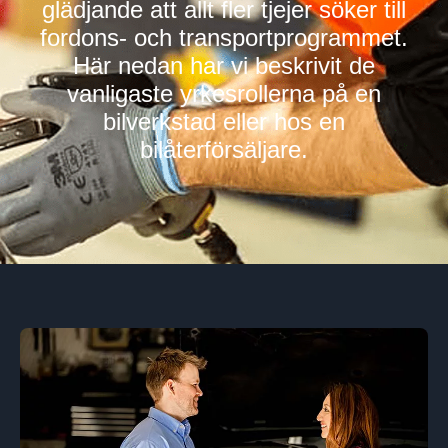
glädjande att allt fler tjejer söker till
fordons- och transportprogrammet.
Här nedan har vi beskrivit de
vanligaste yrkesrollerna på en
bilverkstad eller hos en
bilåterförsäljare.