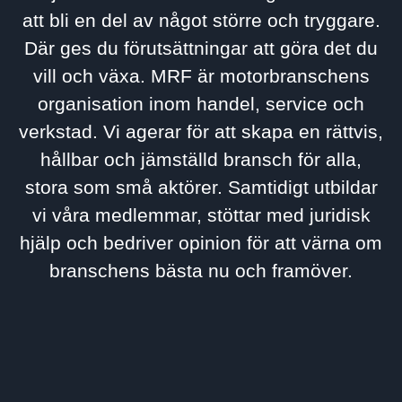
att bli en del av något större och tryggare.
Där ges du förutsättningar att göra det du
vill och växa. MRF är motorbranschens
organisation inom handel, service och
verkstad. Vi agerar för att skapa en rättvis,
hållbar och jämställd bransch för alla,
stora som små aktörer. Samtidigt utbildar
vi våra medlemmar, stöttar med juridisk
hjälp och bedriver opinion för att värna om
branschens bästa nu och framöver.
Ahlberg Bil
Aros Auto
Atteviks
Be-Ge Lastbilar
Berners
Bilbolaget Nord
Bilia
Bil-Månsson
Biltjänst i Arvika
Borås Bil
Brandt Bil
Börjessons
Göte Carlsson Bilverkstad AB
Cityverkstaden i Karlstad
Dala Bilgalleri
Din Bil
Engströms Bil & Lastbilar
Finnvedens Lastvagnar
Göinge Bil
Helmia
Hymer Center
Kamux
KVD
Lidingö Motorservice
Lindströms
Norrlands Bil
Olofsson Bil
Rejmes
Samuelsson & Jersby
Scania Sverige
Stendahls Bil
Svenstigs Bil
Toyota Center Göteborg
Toyota Sydost
Uppsala Bilgalleri
Wafab Bil
Volkswagen Group
Verkstadsjobb
Wist Last & Buss