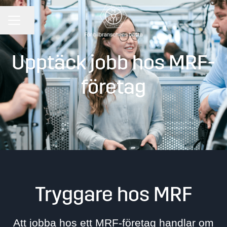
KARRIÄRMENY
Dela sidan
Upptäck jobb hos MRF-
företag
Tryggare hos MRF
Att jobba hos ett MRF-företag handlar om