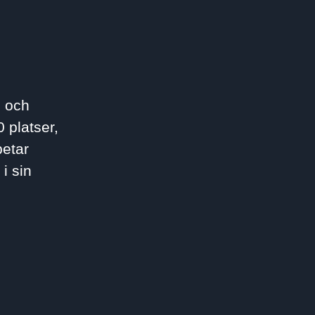
n och
 platser,
betar
i sin