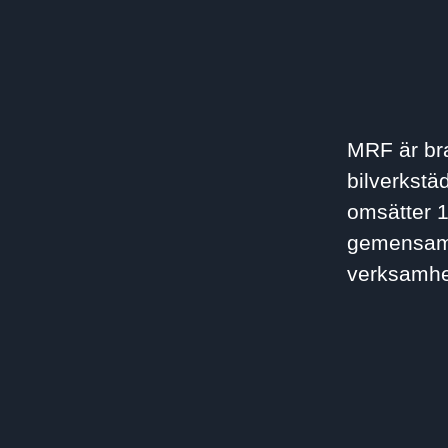
MRF är bra
bilverkstä
omsätter 1
gemensamt 
verksamh